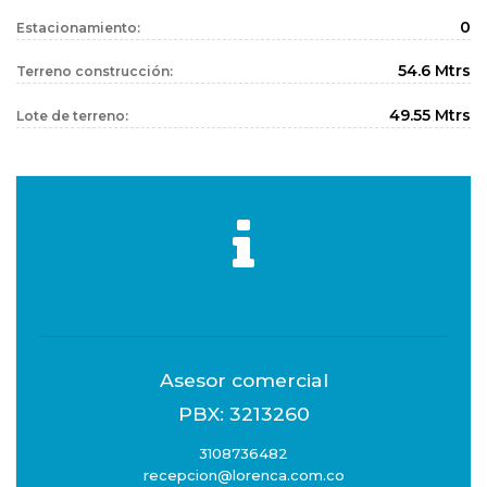
0
Estacionamiento:
54.6 Mtrs
Terreno construcción:
49.55 Mtrs
Lote de terreno:
Asesor comercial
PBX: 3213260
3108736482
recepcion@lorenca.com.co