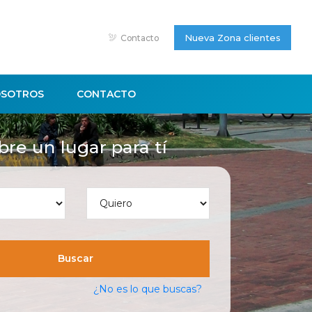
Nueva Zona clientes
Contacto
SOTROS
CONTACTO
re un lugar para tí
Buscar
¿No es lo que buscas?